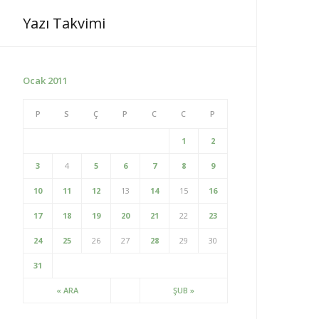
a
Yazı Takvimi
:
Ocak 2011
P
S
Ç
P
C
C
P
1
2
3
4
5
6
7
8
9
10
11
12
13
14
15
16
17
18
19
20
21
22
23
24
25
26
27
28
29
30
31
« ARA
ŞUB »