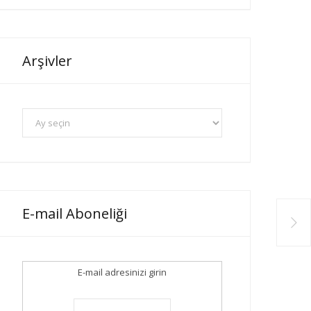
Arşivler
A
r
ş
i
v
l
E-mail Aboneliği
e
r
E-mail adresinizi girin