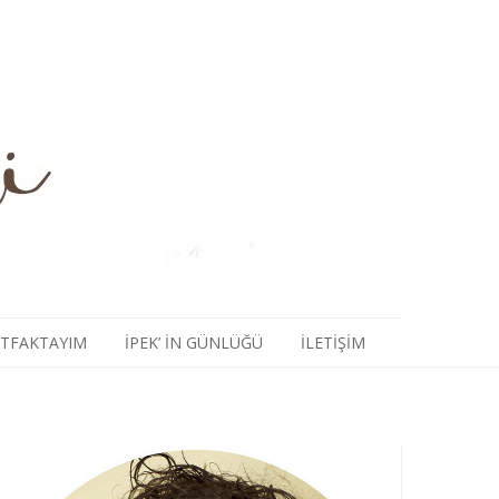
TFAKTAYIM
İPEK’ IN GÜNLÜĞÜ
İLETIŞIM