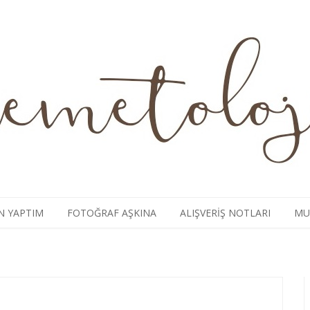
N YAPTIM
FOTOĞRAF AŞKINA
ALIŞVERIŞ NOTLARI
MU