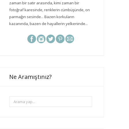
zaman bir satır arasında, kimi zaman bir
fotoğraf karesinde, renklerin cümbüşünde, on
parmağın sesinde... Bazen korkuların
kazanında, bazen de hayallerin yelkeninde...
Ne Aramıştınız?
A
r
a
m